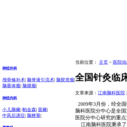
当前位置：
主页
>
医院动
神经外科
全国针灸临
颅骨修补术
|
脑脊液引流术
|
脑胶质瘤
|
脑垂体瘤
|
脑膜瘤
|
文章来源：
江南脑科医院
神经内科
2009年3月份，经
小儿脑瘫
|
帕金森
|
面瘫
|
脑科医院分中心是全国
中风后遗症
|
脑梗塞
|
医院分中心研究的重点
江南脑科医院秉承了