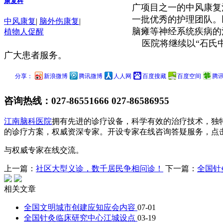
康复科
广项目之一的中风康复
一批优秀的护理团队。
中风康复
|
脑外伤康复
|
脑瘫等神经系统疾病的
植物人促醒
医院将继续以“石氏中
广大患者服务。
分享：
新浪微博
腾讯微博
人人网
百度搜藏
百度空间
腾
咨询热线：
027-86551666 027-86586955
江南脑科医院
拥有先进的诊疗设备，科学有效的治疗技术，独
的诊疗方案，权威资深专家。开设专家在线咨询答疑服务，点
与权威专家在线交流。
上一篇：
社区大型义诊，数千居民争相问诊！
下一篇：
全国针
相关文章
全国文明城市创建应知应会内容
07-01
全国针灸临床研究中心江城设点
03-19