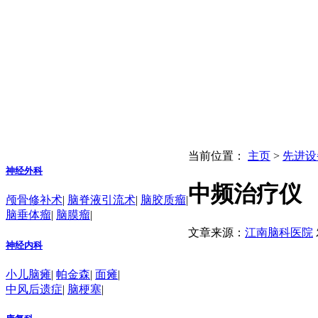
当前位置：
主页
>
先进设
神经外科
中频治疗仪
颅骨修补术
|
脑脊液引流术
|
脑胶质瘤
|
脑垂体瘤
|
脑膜瘤
|
文章来源：
江南脑科医院
神经内科
小儿脑瘫
|
帕金森
|
面瘫
|
中风后遗症
|
脑梗塞
|