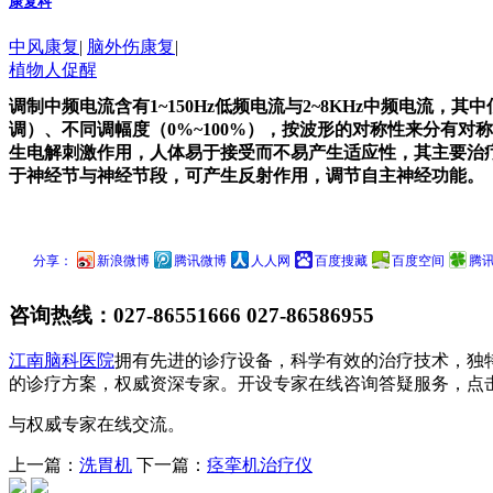
康复科
中风康复
|
脑外伤康复
|
植物人促醒
调制中频电流含有1~150Hz低频电流与2~8KHz中频电
调）、不同调幅度（0%~100%），按波形的对称性来分有
生电解刺激作用，人体易于接受而不易产生适应性，其主要治
于神经节与神经节段，可产生反射作用，调节自主神经功能。
分享：
新浪微博
腾讯微博
人人网
百度搜藏
百度空间
腾
咨询热线：
027-86551666 027-86586955
江南脑科医院
拥有先进的诊疗设备，科学有效的治疗技术，独
的诊疗方案，权威资深专家。开设专家在线咨询答疑服务，点
与权威专家在线交流。
上一篇：
洗胃机
下一篇：
痉挛机治疗仪