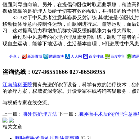
侧腿则弯曲向前。另外，在提倡仰卧位时取屈曲双膝，稍垫高
摆放依靠的是护理人员给予切实有效的帮助，并持续的给予指
3.2.3对于中风患者注意其姿势反射训练 其做法是:俯卧
移动物体等意向控制性运动，而腿则进行屈、蹬等运动，而后进
习，这对提高肌力和增加肌群协调及缓解肌张力有很大帮助。
通过对中风患者的心理护理及康复期训练，调动了患者的主观
现自主运动，能够下地活动，生活基本自理，6例进展性中风患
分享：
新浪微博
腾讯微博
人人网
百度搜藏
百度空间
腾
咨询热线：
027-86551666 027-86586955
江南脑科医院
拥有先进的诊疗设备，科学有效的治疗技术，独
的诊疗方案，权威资深专家。开设专家在线咨询答疑服务，点
与权威专家在线交流。
上一篇：
脑外伤护理方法
下一篇：
脑肿瘤手术后的护理注意事
相关文章
脑肿瘤手术后的护理注意事项
03-21