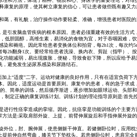
原理和方法，体现了精神、物质和心、身医学的重要理论，对维
释康复的原理，使其树立康复的信心，可让患者做些既有趣又力
和蔼，有礼貌，治疗操作动作要轻柔、准确，增强患者对医院的
是引发脑血管疾病的根本原因。患者必须重建有效的生活方式，
盐，低胆固醇，高维生素，易消化的食物为宜，对于吞咽困难，
染和褥疮。因此常给患者变换体位和拍背，每2h1次，每次约5
每2h翻身1次。要经常给患者洗澡、换内衣、剪趾（指甲）、
化功能减弱，易出现腹胀，便秘，导致食欲下降，所以应给予易
洗，避免发生泌尿系感染和尿路结石。
加上“适度”二字。运动对健康的良好作用，只有在适宜负荷下
体。因此，适度运动是首要原则。康复中的患者，有的急于求成
微的、简单的训练，然后循序渐进，逐步增加如眼球运动、头部
度，制定正确的康复训练计划。训练计划的理论指导原则是:首先
题是进行性痉挛造成的挛缩。因此，抗痉挛是功能训练的个主要方
方法是:采取肩部外旋、上提， 前臂伸展旋后和手指伸展外旋的
前旋外位，肘、腕伸展，使患侧躯干伸直。若健侧卧位时，应用
上提前伸自然弯曲，膝关节下垫枕头。若患侧卧位时，患肩完全