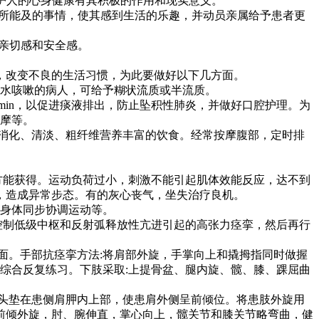
护人的心身健康有其积极的作用和现实意义。
所能及的事情，使其感到生活的乐趣，并动员亲属给予患者更
亲切感和安全感。
改变不良的生活习惯，为此要做好以下几方面。
饮水咳嗽的病人，可给予糊状流质或半流质。
min，以促进痰液排出，防止坠积性肺炎，并做好口腔护理。为
按摩等。
消化、清淡、粗纤维营养丰富的饮食。经常按摩腹部，定时排
方能获得。运动负荷过小，刺激不能引起肌体效能反应，达不到
，造成异常步态。有的灰心丧气，坐失治疗良机。
和身体同步协调运动等。
控制低级中枢和反射弧释放性亢进引起的高张力痉挛，然后再行
面。手部抗痉挛方法:将肩部外旋，手掌向上和撬拇指同时做握
综合反复练习。下肢采取:上提骨盆、腿内旋、髋、膝、踝屈曲
枕头垫在患侧肩胛内上部，使患肩外侧呈前倾位。将患肢外旋用
前倾外旋，肘、腕伸直，掌心向上，髋关节和膝关节略弯曲，健