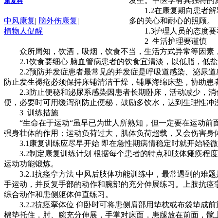
发生。中医学有其独特的
康复科
1.2在康复期向患者解
多的关心和耐心的照顾。
中风康复
|
脑外伤康复
|
1.3护理人员的态度要
植物人促醒
2 生活护理要谨慎
众所周知，饮酒，吸烟，饮食不当，生活方式异常等因素，
2.1饮食要细心 脑血管病患者的饮食宜清淡，以低脂，低
2.2预防并发症患者最常见的并发症是呼吸道感染、泌尿道感
防止发生褥疮必须保持床铺清洁干燥，铺厚海绵床垫，协助患者
2.3防止便秘和泌尿系感染因患者长期卧床，活动减少，消
便，必要时可用缓泻剂防止便秘，鼓励多饮水，达到生理性冲
3 训练措施
“生命在于运动“虽早已为世人所熟知，但一定要在运动前面
强身壮体的作用；运动负荷过大，肌体负荷超载，又会伤害身
3.1康复训练应尽早开始 即在急性期病情稳定时就开始轻
3.2制定康复训练计划 根据每个患者的特点和肢体瘫痪程
运动功能锻炼。
3.2.1抗痉挛方法 中风后肢体功能训练中，最常遇到的难
手运动，并反复手部的动作和腕部的充分伸展练习。上肢抗痉挛
综合动作和患侧躯体伸直练习。
3.2.2抗痉挛体位 仰卧时可将患侧肩部用垫枕或布袋垫成
棉垫托住，肘、腕充分伸展，手掌对床面，患腿放在前面，髋