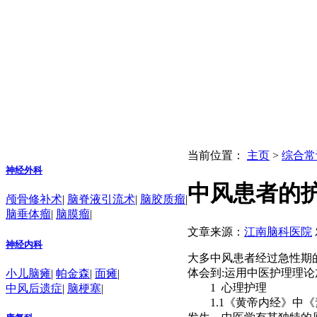
当前位置：
主页
>
综合常
神经外科
中风患者的
颅骨修补术
|
脑脊液引流术
|
脑胶质瘤
|
脑垂体瘤
|
脑膜瘤
|
文章来源：
江南脑科医院
神经内科
大多中风患者经过急性期的
体会到:运用中医护理理
小儿脑瘫
|
帕金森
|
面瘫
|
1 心理护理
中风后遗症
|
脑梗塞
|
1.1《黄帝内经》中《