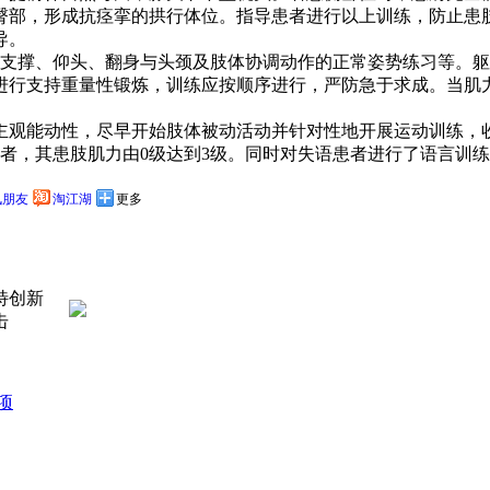
臀部，形成抗痉挛的拱行体位。指导患者进行以上训练，防止患
导。
以肘支撑、仰头、翻身与头颈及肢体协调动作的正常姿势练习等。
行支持重量性锻炼，训练应按顺序进行，严防急于求成。当肌力
能动性，尽早开始肢体被动活动并针对性地开展运动训练，收到
者，其患肢肌力由0级达到3级。同时对失语患者进行了语言训
讯朋友
淘江湖
更多
特创新
击
项