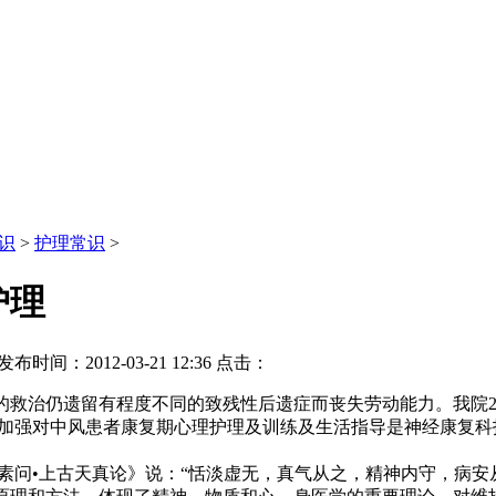
识
>
护理常识
>
护理
发布时间：2012-03-21 12:36
点击：
救治仍遗留有程度不同的致残性后遗症而丧失劳动能力。我院2011
论加强对中风患者康复期心理护理及训练及生活指导是神经康复科
素问•上古天真论》说：“恬淡虚无，真气从之，精神内守，病安