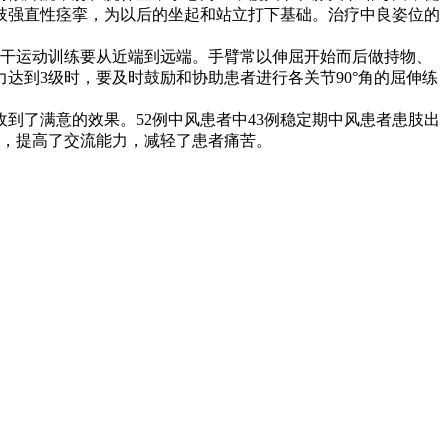
肢强直性痉挛，为以后的坐起和站立打下基础。治疗中良姿位的
躯干运动训练要从近端到远端。手臂常以伸屈开始而后做持物、
达到3级时，要及时鼓励和协助患者进行各关节90°角的屈伸练
了满意的效果。52例中风患者中43例稳定期中风患者患肢出
练，提高了交流能力，减轻了患者痛苦。